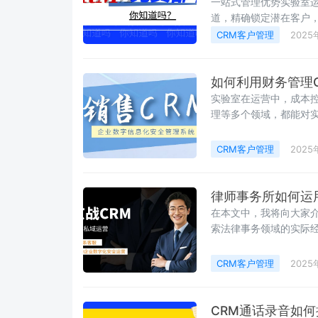
一站式管理优势实验室
道，精确锁定潜在客户
统可以对销售流程全面
CRM客户管理
2025
如何利用财务管理
实验室在运营中，成本控
理等多个领域，都能对
能进行详细分析。
CRM客户管理
2025
律师事务所如何运
在本文中，我将向大家介
索法律事务领域的实际
能增强服务品质。接下
CRM客户管理
2025
CRM通话录音如