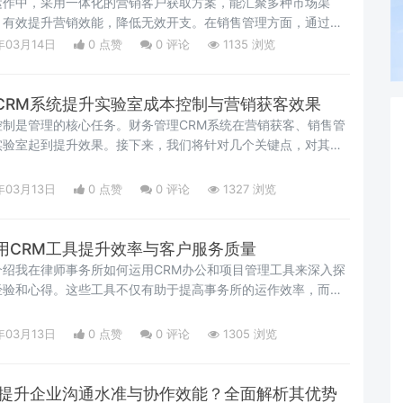
运作中，采用一体化的营销客户获取方案，能汇聚多种市场渠
，有效提升营销效能，降低无效开支。在销售管理方面，通过系
监管
年03月14日
0 点赞
0
评论
1135 浏览
CRM系统提升实验室成本控制与营销获客效果
制是管理的核心任务。财务管理CRM系统在营销获客、销售管
实验室起到提升效果。接下来，我们将针对几个关键点，对其功
年03月13日
0 点赞
0
评论
1327 浏览
用CRM工具提升效率与客户服务质量
绍我在律师事务所如何运用CRM办公和项目管理工具来深入探
经验和心得。这些工具不仅有助于提高事务所的运作效率，而且
来
年03月13日
0 点赞
0
评论
1305 浏览
何提升企业沟通水准与协作效能？全面解析其优势